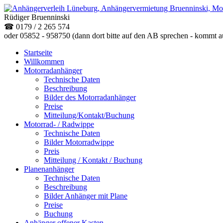
Rüdiger Bruenninski
☎ 0179 / 2 265 574
oder 05852 - 958750 (dann dort bitte auf den AB sprechen - kommt au
Startseite
Willkommen
Motorradanhänger
Technische Daten
Beschreibung
Bilder des Motorradanhänger
Preise
Mitteilung/Kontakt/Buchung
Motorrad- / Radwippe
Technische Daten
Bilder Motorradwippe
Preis
Mitteilung / Kontakt / Buchung
Planenanhänger
Technische Daten
Beschreibung
Bilder Anhänger mit Plane
Preise
Buchung
Anhänger offener Kasten